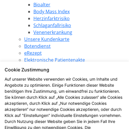
Bioalter
Body Mass Index
Herzinfarktrisiko
Schlaganfallrisiko
Venenerkrankung
Unsere Kundenkarte
Botendienst
eRezept
Elektronische Patientenakte
Pharmazeutische Dienstleistungen
Cookie Zustimmung
Angebote
Auf unserer Website verwenden wir Cookies, um Inhalte und
Produkt des Monats
Angebote zu optimieren. Einige Funktionen dieser Website
LINDA Gewinnspiel
benötigen Ihre Zustimmung, um einwandfrei zu funktionieren.
LINDA Aktion
Sie können durch Klick auf „Alle Cookies zulassen“ alle Cookies
LINDA Eigenmarke
akzeptieren, durch Klick auf „Nur notwendige Cookies
Gesundheitsthemen
akzeptieren“ nur notwendige Cookies akzeptieren, oder durch
LINDA Coupons
Klick auf "Einstellungen" individuelle Einstellungen vornehmen.
Durch Nutzung dieser Website geben Sie in jedem Fall Ihre
LINDANI Coupons
Einwilligung zu den notwendigen Cookies. Die